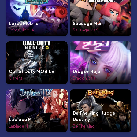
Lords Mobile
Sausage Man
Lords Mobile
Sausage Man
Call of Duty MOBILE
Dragon Raja
Garena
Dragon Raja
Be The King: Judge
Laplace M
Destiny
Laplace M
Be The King