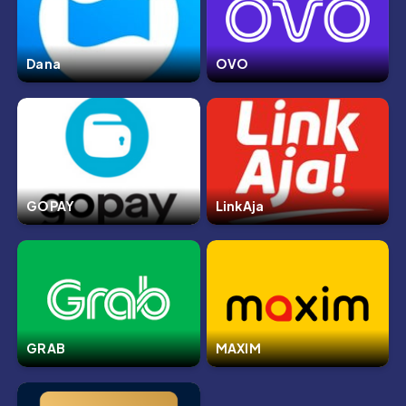
Dana
OVO
GOPAY
LinkAja
GRAB
MAXIM