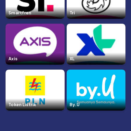
Smartfren
Tri
Axis
XL
Token Listrik
By.U