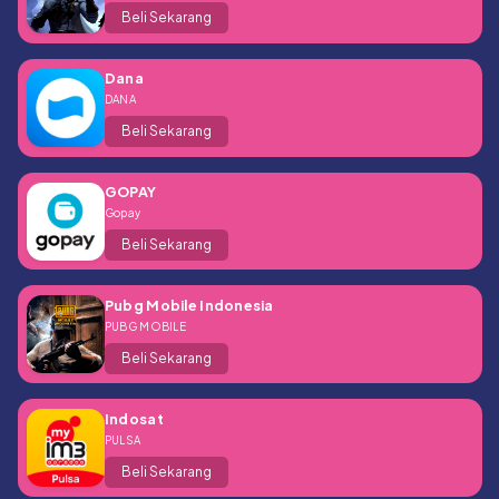
Beli Sekarang
Dana
DANA
Beli Sekarang
GOPAY
Gopay
Beli Sekarang
Pubg Mobile Indonesia
PUBG MOBILE
Beli Sekarang
Indosat
PULSA
Beli Sekarang