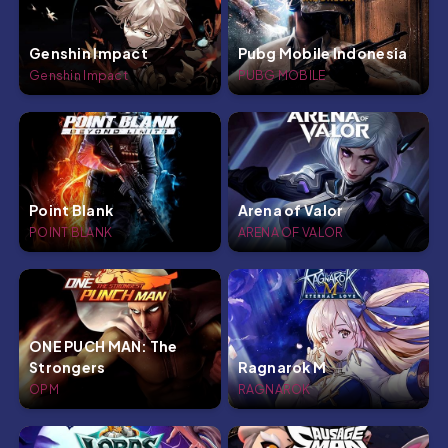
Genshin Impact
Pubg Mobile Indonesia
Genshin Impact
PUBG MOBILE
Point Blank
Arena of Valor
POINT BLANK
ARENA OF VALOR
ONE PUCH MAN: The
Strongers
Ragnarok M
OPM
RAGNAROK