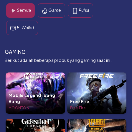
Semua
Game
Pulsa
E-Wallet
GAMING
Berikut adalah beberapa produk yang gaming saat ini.
Mobile Legend: Bang
Bang
Free Fire
MOONTON
Free Fire