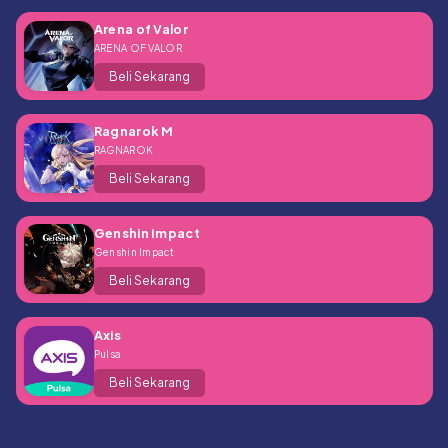
Arena of Valor
ARENA OF VALOR
Beli Sekarang
Ragnarok M
RAGNAROK
Beli Sekarang
Genshin Impact
Genshin Impact
Beli Sekarang
Axis
Pulsa
Beli Sekarang