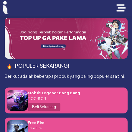
POPULER SEKARANG!
Berikut adalah beberapa produk yang paling populer saat ini.
Mobile Legend: Bang Bang
MOONTON
Beli Sekarang
Free Fire
Free Fire