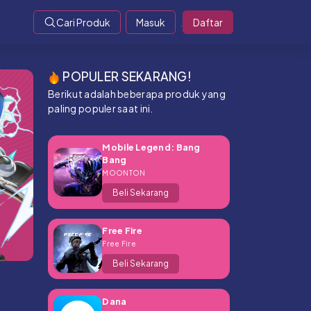
Cari Produk
Masuk
Daftar
POPULER SEKARANG!
Berikut adalah beberapa produk yang
paling populer saat ini.
Mobile Legend: Bang
Bang
MOONTON
Beli Sekarang
Free Fire
Free Fire
Beli Sekarang
Dana