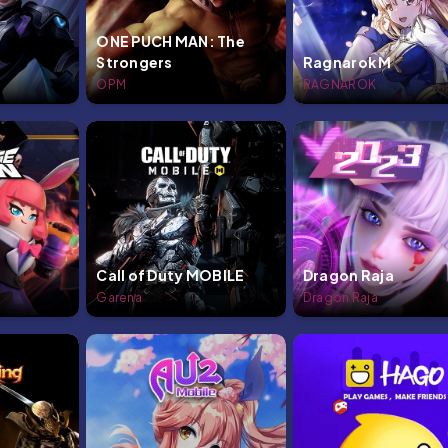
ONE PUCH MAN: The
Strongers
Ragnarok M
OPM
RAGNAROK
Call of Duty MOBILE
Dragon Raja
Garena
Dragon Raja