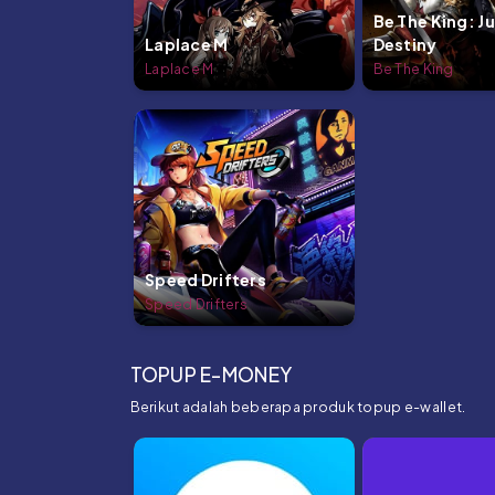
Be The King: J
Laplace M
Destiny
Laplace M
Be The King
Speed Drifters
Speed Drifters
TOPUP E-MONEY
Berikut adalah beberapa produk topup e-wallet.