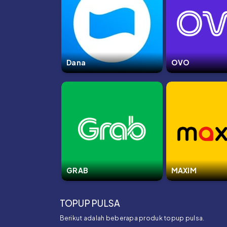
Dana
OVO
GRAB
MAXIM
TOPUP PULSA
Berikut adalah beberapa produk topup pulsa.