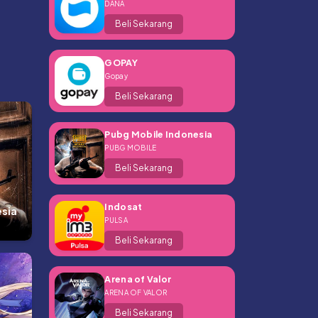
DANA
Beli Sekarang
GOPAY
Gopay
Beli Sekarang
Pubg Mobile Indonesia
PUBG MOBILE
Beli Sekarang
Indosat
esia
PULSA
Beli Sekarang
Arena of Valor
ARENA OF VALOR
Beli Sekarang