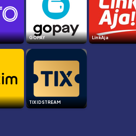
GOPAY
LinkAja
TIX ID STREAM