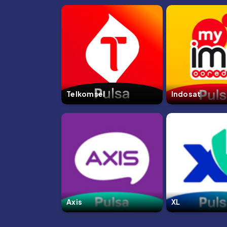
Telkomsel
Indosat
Axis
XL