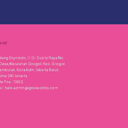
avel
ung Skynindo, Jl. Dr. Susilo Raya No.
 Desa/Kelurahan Grogol, Kec. Grogol
amburan, Kota Adm. Jakarta Barat,
vinsi DKI Jakarta
e Pos : 11450
l :
halo.admin@ignisworlds.com