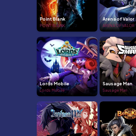
Point Blank
Arena of Valor
POINT BLANK
ARENA OF VALOR
Lords Mobile
Sausage Man
Lords Mobile
Sausage Man