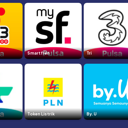
Smartfren
Tri
Token Listrik
By.U