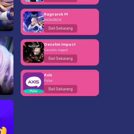
Ragnarok M
RAGNAROK
Beli Sekarang
Genshin Impact
Genshin Impact
Beli Sekarang
Axis
Pulsa
Beli Sekarang