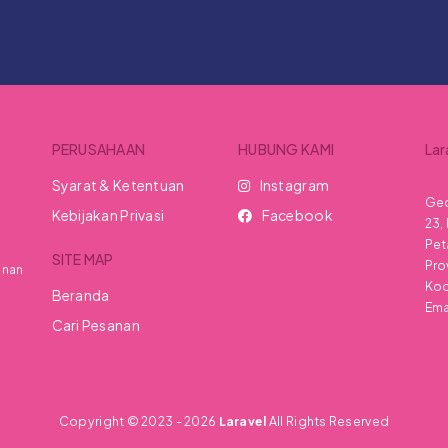
PERUSAHAAN
HUBUNG KAMI
Lar
Syarat & Ketentuan
Instagram
Ged
Kebijakan Privasi
Facebook
23,
Pet
SITE MAP
Pro
anan
Kod
Beranda
Emai
Cari Pesanan
Copyright © 2023 - 2026
Laravel
All Rights Reserved