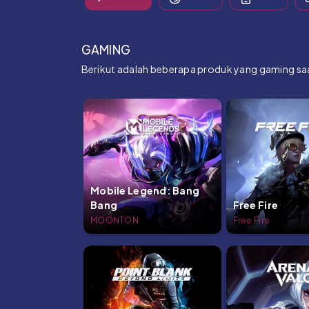
GAMING
Berikut adalah beberapa produk yang gaming saat
Mobile Legend: Bang
Bang
Free Fire
MOONTON
Free Fire