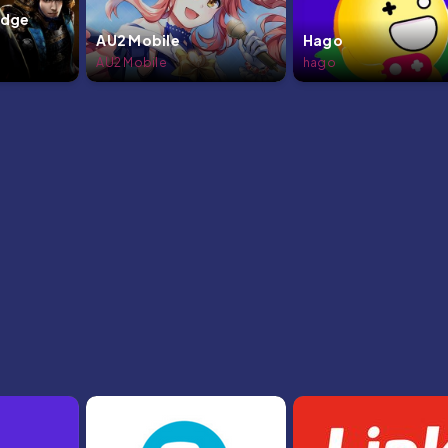
udge
AU2 Mobile
Hago
AU2 Mobile
hago