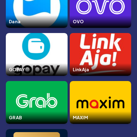
Dana
OVO
GOPAY
LinkAja
GRAB
MAXIM