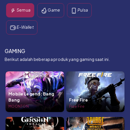
Semua
Game
Pulsa
E-Wallet
GAMING
Berikut adalah beberapa produk yang gaming saat ini.
Mobile Legend: Bang
Bang
Free Fire
MOONTON
Free Fire