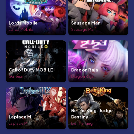
Lords Mobile
Sausage Man
Lords Mobile
Sausage Man
Call of Duty MOBILE
Dragon Raja
Garena
Dragon Raja
Be The King: Judge
Laplace M
Destiny
Laplace M
Be The King