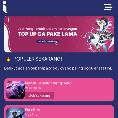
POPULER SEKARANG!
Berikut adalah beberapa produk yang paling populer saat ini.
Mobile Legend: Bang Bang
MOONTON
Beli Sekarang
Free Fire
Free Fire