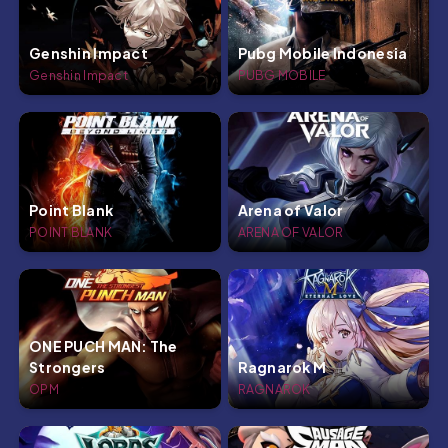
Genshin Impact
Pubg Mobile Indonesia
Genshin Impact
PUBG MOBILE
Point Blank
Arena of Valor
POINT BLANK
ARENA OF VALOR
ONE PUCH MAN: The
Strongers
Ragnarok M
OPM
RAGNAROK