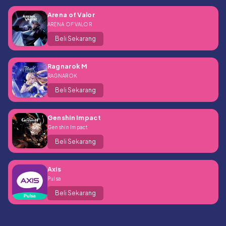
Arena of Valor
ARENA OF VALOR
Beli Sekarang
Ragnarok M
RAGNAROK
Beli Sekarang
Genshin Impact
Genshin Impact
Beli Sekarang
Axis
Pulsa
Beli Sekarang