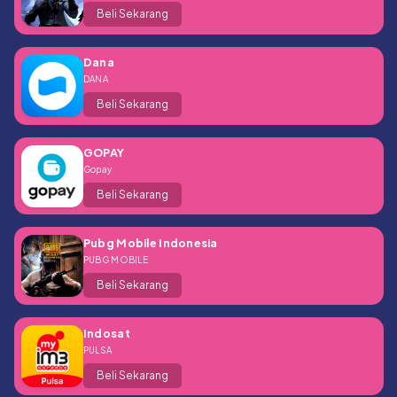
Beli Sekarang
Dana
DANA
Beli Sekarang
GOPAY
Gopay
Beli Sekarang
Pubg Mobile Indonesia
PUBG MOBILE
Beli Sekarang
Indosat
PULSA
Beli Sekarang