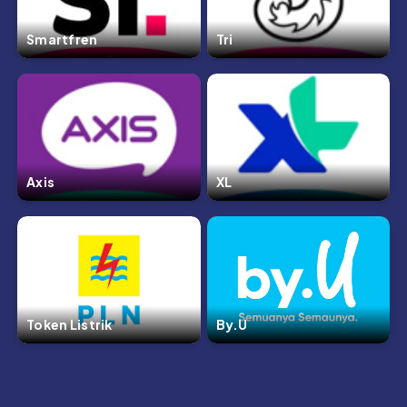
Smartfren
Tri
Axis
XL
Token Listrik
By.U