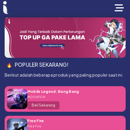
POPULER SEKARANG!
Berikut adalah beberapa produk yang paling populer saat ini.
Mobile Legend: Bang Bang
MOONTON
Beli Sekarang
Free Fire
Free Fire