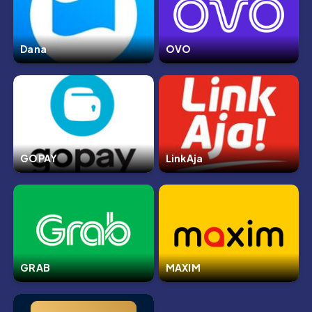
Dana
OVO
GOPAY
LinkAja
GRAB
MAXIM