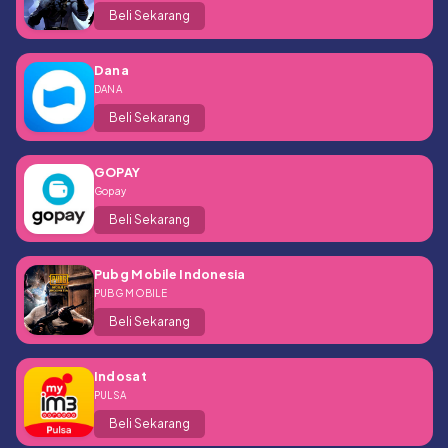
Beli Sekarang
Dana
DANA
Beli Sekarang
GOPAY
Gopay
Beli Sekarang
Pubg Mobile Indonesia
PUBG MOBILE
Beli Sekarang
Indosat
PULSA
Beli Sekarang