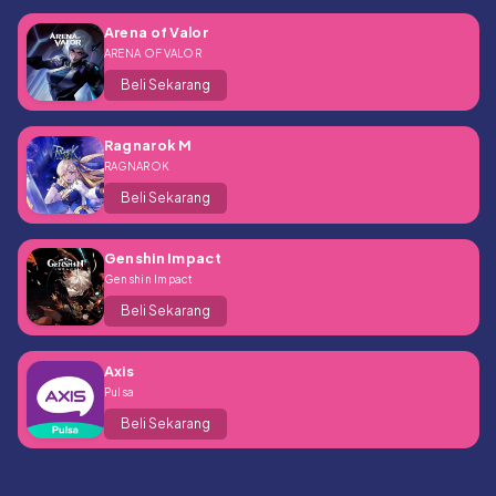
Arena of Valor
ARENA OF VALOR
Beli Sekarang
Ragnarok M
RAGNAROK
Beli Sekarang
Genshin Impact
Genshin Impact
Beli Sekarang
Axis
Pulsa
Beli Sekarang