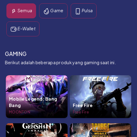
Semua
Game
Pulsa
E-Wallet
GAMING
Berikut adalah beberapa produk yang gaming saat ini.
Mobile Legend: Bang
Bang
Free Fire
MOONTON
Free Fire