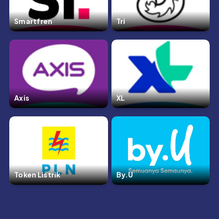
Smartfren
Tri
Axis
XL
Token Listrik
By.U