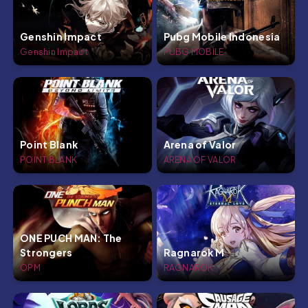
Genshin Impact
Pubg Mobile Indonesia
Genshin Impact
PUBG MOBILE
Point Blank
Arena of Valor
POINT BLANK
ARENA OF VALOR
ONE PUCH MAN: The
Strongers
Ragnarok M
OPM
RAGNAROK