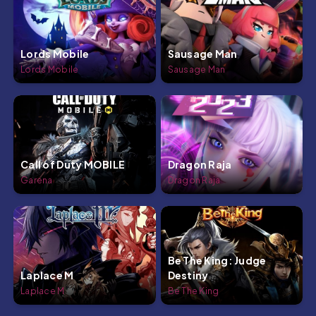
Lords Mobile
Sausage Man
Lords Mobile
Sausage Man
Call of Duty MOBILE
Dragon Raja
Garena
Dragon Raja
Be The King: Judge
Laplace M
Destiny
Laplace M
Be The King