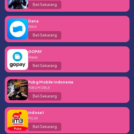
Beli Sekarang
Dana
DANA
Beli Sekarang
GOPAY
Gopay
Beli Sekarang
Pubg Mobile Indonesia
PUBG MOBILE
Beli Sekarang
Indosat
PULSA
Beli Sekarang