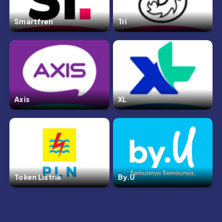
Smartfren
Tri
Axis
XL
Token Listrik
By.U