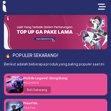
POPULER SEKARANG!
Berikut adalah beberapa produk yang paling populer saat ini.
Mobile Legend: Bang Bang
MOONTON
Beli Sekarang
Free Fire
Free Fire