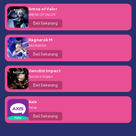
Arena of Valor
ARENA OF VALOR
Beli Sekarang
Ragnarok M
RAGNAROK
Beli Sekarang
Genshin Impact
Genshin Impact
Beli Sekarang
Axis
Pulsa
Beli Sekarang