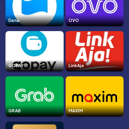
Dana
OVO
GOPAY
LinkAja
GRAB
MAXIM