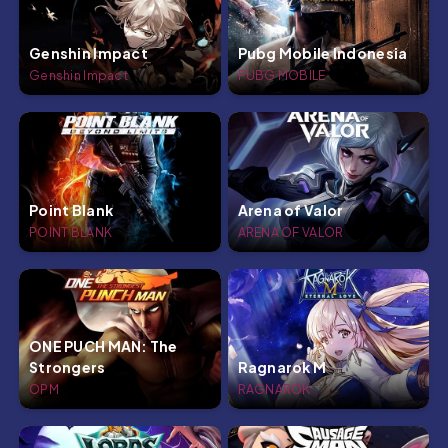
Genshin Impact
Pubg Mobile Indonesia
Genshin Impact
PUBG MOBILE
Point Blank
Arena of Valor
POINT BLANK
ARENA OF VALOR
ONE PUCH MAN: The
Strongers
Ragnarok M
OPM
RAGNAROK