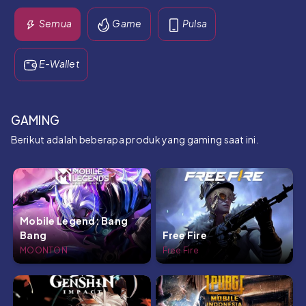
Semua
Game
Pulsa
E-Wallet
GAMING
Berikut adalah beberapa produk yang gaming saat ini.
Mobile Legend: Bang
Bang
Free Fire
MOONTON
Free Fire