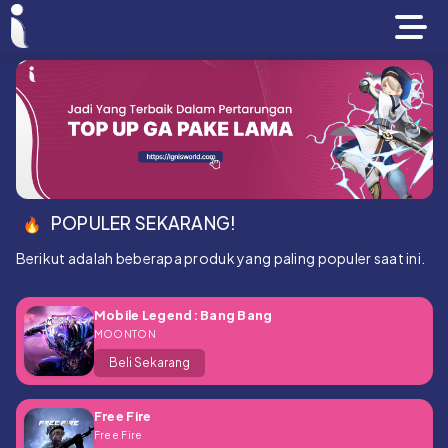
POPULER SEKARANG!
Berikut adalah beberapa produk yang paling populer saat ini.
Mobile Legend: Bang Bang
MOONTON
Beli Sekarang
Free Fire
Free Fire