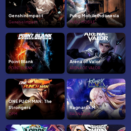
Genshin Impact
Pubg Mobile Indonesia
Genshin Impact
PUBG MOBILE
Point Blank
Arena of Valor
POINT BLANK
ARENA OF VALOR
ONE PUCH MAN: The
Strongers
Ragnarok M
OPM
RAGNAROK