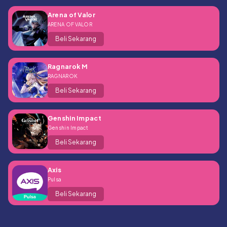
Arena of Valor
ARENA OF VALOR
Beli Sekarang
Ragnarok M
RAGNAROK
Beli Sekarang
Genshin Impact
Genshin Impact
Beli Sekarang
Axis
Pulsa
Beli Sekarang