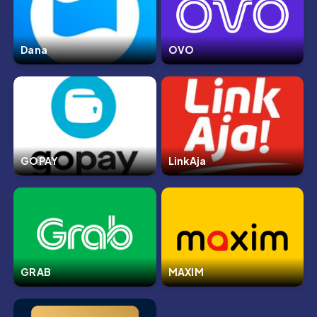
Dana
OVO
GOPAY
LinkAja
GRAB
MAXIM