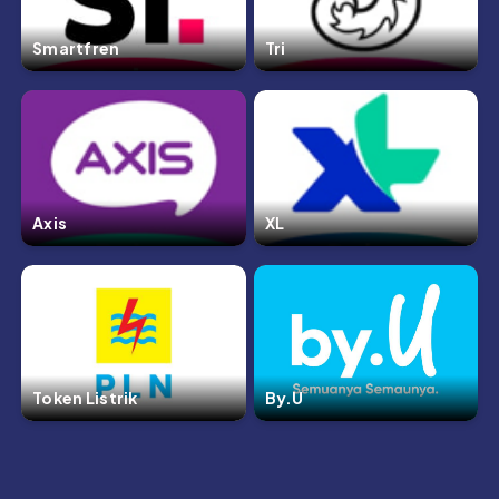
Smartfren
Tri
Axis
XL
Token Listrik
By.U