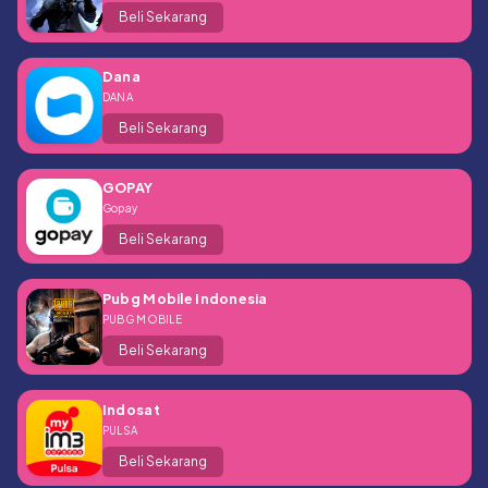
Beli Sekarang
Dana
DANA
Beli Sekarang
GOPAY
Gopay
Beli Sekarang
Pubg Mobile Indonesia
PUBG MOBILE
Beli Sekarang
Indosat
PULSA
Beli Sekarang