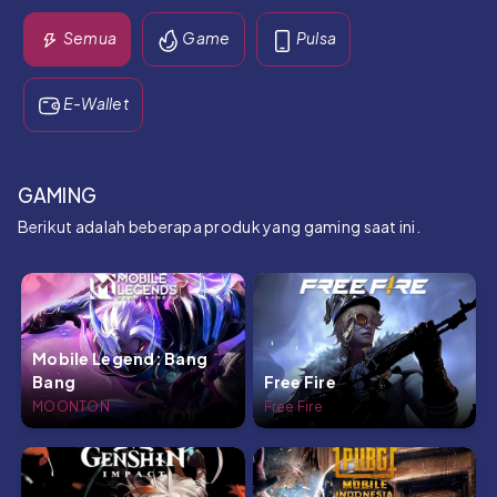
Semua
Game
Pulsa
E-Wallet
GAMING
Berikut adalah beberapa produk yang gaming saat ini.
Mobile Legend: Bang
Bang
Free Fire
MOONTON
Free Fire