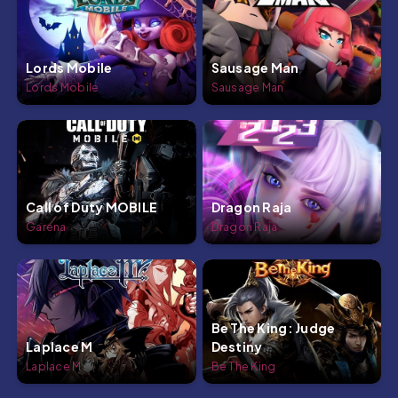
Lords Mobile
Sausage Man
Lords Mobile
Sausage Man
Call of Duty MOBILE
Dragon Raja
Garena
Dragon Raja
Be The King: Judge
Laplace M
Destiny
Laplace M
Be The King